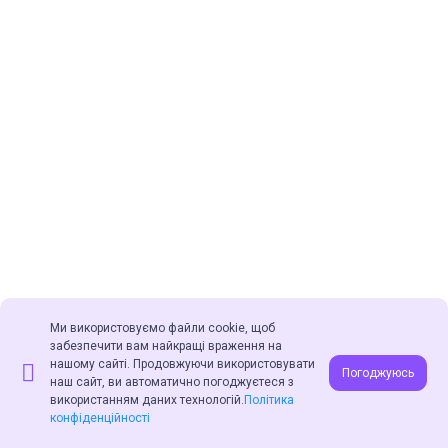
Ми використовуємо файли cookie, щоб
забезпечити вам найкращі враження на
нашому сайті. Продовжуючи використовувати
Погоджуюсь
наш сайт, ви автоматично погоджуєтеся з
2012 - 2026 © Управління освіти Святошинської районної в місті
використанням даних технологій.
Політика
Києві державної адміністрації. Всі права на ресурсі захищені
конфіденційності
законодавством України