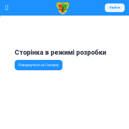
window.dataLayer = window.dataLayer || []; function gtag()
Увійти
{dataLayer.push(arguments);} gtag('js', new Date()); gtag('config', 'G-
Увійти
997Y512WP5');
Сторінка в режимі розробки
Повернутися на Головну